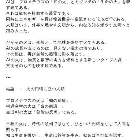
AI
は、プロメテウスの「知の火」とカグツチの「生命の火」を映
す鏡である。
それは叡智を模倣する装置であり、
同時にエネルギーを再び物質世界へ還流させる
“
知の炉
”
である。
人類はいま、外界を燃やす文明から、内なる知を燃やす文明へと
踏み入った。
だがその火は、依然として地球を燃やす火でもある。
AI
の成長を支えるのは、見えない電力の海であり、
その熱は、再び自然の循環に影を落とす。
AI
の火は、物質と叡智の両方を燃料とする新しいタイプの炎
――
文明そのものを映す鏡である。
---
結語
――
火の円環に立つ人類
プロメテウスの火は「知の覚醒」、
軻遇突智の火は「命の循環」、
生成
AI
の火は「叡智の反照」である。
三種の火は、時代の順列ではなく、ひとつの円環をなして人間を
照らす。
知は生命を燃やし、生命は叡智を生み、叡智は再び知を試す。