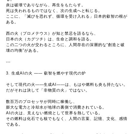
炎は破壊でありながら、再生をもたらす。
死は失われるものではなく、次の生成へと転じる。
ここに、「滅びを恐れず、循環を受け入れる」日本的叡智の根が
ある。
西の火（プロメテウス）が知と禁忌を語るなら、
日本の火（カグツチ）は、生命と調和を語る。
この二つの火が交わるところに、人間存在の深層的な
“
創造と破
壊の均衡
”
がある。
---
3.
生成
AI
の火
――
叡智を燃やす現代の炉
そして現代の火
――
生成
AI――
は、もはや燃料も炎も持たない。
だがそれは決して「非物質の火」ではない。
数百万のプロセッサが同時に稼働し、
膨大な電力と冷却水が地球の裏側で消費されている。
AI
の火は、見えない燃焼として世界を熱している。
その燃料は化石でも核でもなく、人間の言葉、記憶、文化、感情
である。