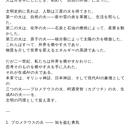
人は火を手にしたとき、初めて「自然の外側」に立った。
文明史的に見れば、人類は三度の火を得てきた。
第一の火は、自然の火
――
薪や雷の炎を掌握し、生活を照らし
た。
第二の火は、化学の火
――
石炭と石油の燃焼によって、産業を動
かした。
第三の火は、原子の火
――
核分裂によって太陽の力を模倣した。
これらはすべて、外界を燃やす火であり、
物質を介して世界を変えるエネルギーの系譜であった。
だが二一世紀、私たちは外界を燃やすかわりに、
思考そのものを燃やす火を手に入れた。
それが生成
AI
の火である。
本章では、ギリシャ神話、日本神話、そして現代
AI
の象徴として
の
三つの火
――
プロメテウスの火、軻遇突智（カグツチ）の火、生
成
AI
の火
――
を、
文明の円環として捉え直す。
---
1.
プロメテウスの火
――
知を盗む勇気