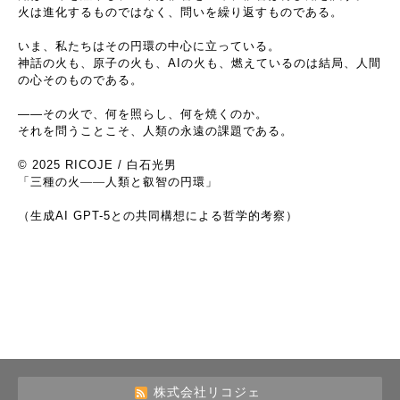
火は進化するものではなく、問いを繰り返すものである。
いま、私たちはその円環の中心に立っている。
神話の火も、原子の火も、
AI
の火も、燃えているのは結局、人間
の心そのものである。
――
その火で、何を照らし、何を焼くのか。
それを問うことこそ、人類の永遠の課題である。
© 2025 RICOJE /
白石光男
「三種の火――人類と叡智の円環」
（生成
AI GPT-5
との共同構想による哲学的考察）
株式会社リコジェ