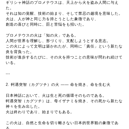
ギリシャ神話のプロメテウスは、天上から火を盗み人間に与え
た。
それは知の覚醒、技術の始まり、そして禁忌の越境を意味した。
火は、人が神と同じ力を持とうとした象徴であり、
創造の喜びと同時に、罰と苦悩をも招いた。
プロメテウスの火は「知の火」である。
人間が世界を理解し、形づくり、支配しようとする意志。
この火によって文明は築かれたが、同時に「責任」という新たな
炎を背負った。
技術が進歩するたびに、その火を持つことの意味が問われ続けて
いる。
---
2.
軻遇突智（カグツチ）の火
――
命を焼き、命を生む火
日本神話において、火は生と死の循環そのものである。
軻遇突智（カグツチ）は、母イザナミを焼き、その死から新たな
神々を生み出した。
火は終わりであり、始まりでもある。
この火は、自然と生命を切り離さない日本的世界観の象徴であ
る。