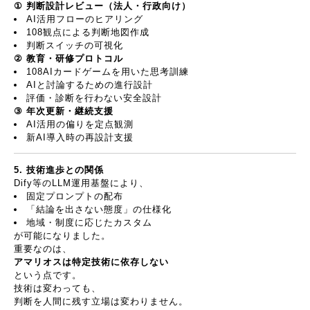
①
判断設計レビュー（法人・行政向け）
AI
活用フローのヒアリング
108
観点による判断地図作成
判断スイッチの可視化
②
教育・研修プロトコル
108AI
カードゲームを用いた思考訓練
AI
と討論するための進行設計
評価・診断を行わない安全設計
③
年次更新・継続支援
AI
活用の偏りを定点観測
新
AI
導入時の再設計支援
5.
技術進歩との関係
Dify
等の
LLM
運用基盤により、
固定プロンプトの配布
「結論を出さない態度」の仕様化
地域・制度に応じたカスタム
が可能になりました。
重要なのは、
アマリオスは特定技術に依存しない
という点です。
技術は変わっても、
判断を人間に残す立場は変わりません。