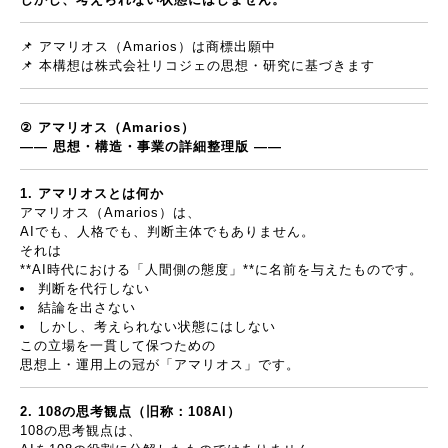
📌
アマリオス（
Amarios
）は商標出願中
📌
本構想は株式会社リコジェの思想・研究に基づきます
②
アマリオス（
Amarios
）
――
思想・構造・事業の詳細整理版
――
1.
アマリオスとは何か
アマリオス（
Amarios
）は、
AI
でも、人格でも、判断主体でもありません。
それは
**AI
時代における「人間側の態度」
**
に名前を与えたものです。
判断を代行しない
結論を出さない
しかし、考えられない状態にはしない
この立場を一貫して保つための
思想上・運用上の冠が「アマリオス」です。
2. 108
の思考観点（旧称：
108AI
）
108
の思考観点は、