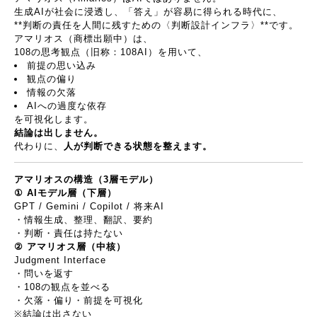
生成
AI
が社会に浸透し、「答え」が容易に得られる時代に、
**
判断の責任を人間に残すための〈判断設計インフラ〉
**
です。
アマリオス（商標出願中）は、
108
の思考観点（旧称：
108AI
）を用いて、
前提の思い込み
観点の偏り
情報の欠落
AI
への過度な依存
を可視化します。
結論は出しません。
代わりに、
人が判断できる状態を整えます。
アマリオスの構造（
3
層モデル）
① AI
モデル層（下層）
GPT / Gemini / Copilot /
将来
AI
・情報生成、整理、翻訳、要約
・判断・責任は持たない
②
アマリオス層（中核）
Judgment Interface
・問いを返す
・
108
の観点を並べる
・欠落・偏り・前提を可視化
※
結論は出さない