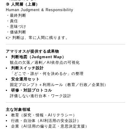
③
人間層（上層）
Human Judgment & Responsibility
・最終判断
・責任
・意味づけ
・価値判断
👉
判断は、常に人間に残ります。
アマリオスが提供する成果物
判断地図（
Judgment Map
）
観点の欠落／過剰／
AI
依存点の可視化
判断スイッチ設計
「どこで・誰が・何を決めるか」の整理
安全運用セット
固定プロンプト＋利用ルール（教育／行政／企業別）
研修・対話プロトコル
評価しない進行台本・ワーク設計
主な対象領域
教育（探究・情報・
AI
リテラシー）
行政・自治体（
AI
利活用の安全設計）
企業（
AI
活用の偏り是正・意思決定支援）