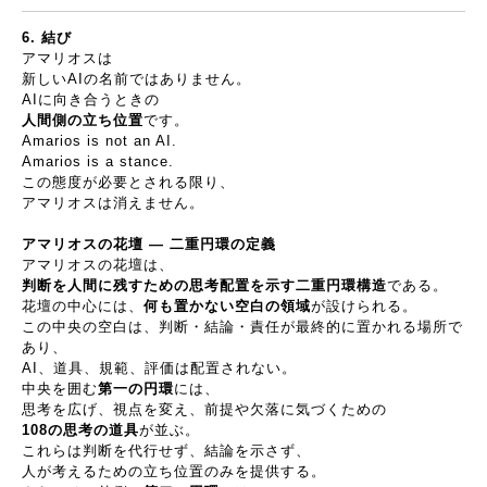
6.
結び
アマリオスは
新しい
AI
の名前ではありません。
AI
に向き合うときの
人間側の立ち位置
です。
Amarios is not an AI.
Amarios is a stance.
この態度が必要とされる限り、
アマリオスは消えません。
アマリオスの花壇
―
二重円環の定義
アマリオスの花壇は、
判断を人間に残すための思考配置を示す二重円環構造
である。
花壇の中心には、
何も置かない空白の領域
が設けられる。
この中央の空白は、判断・結論・責任が最終的に置かれる場所で
あり、
AI
、道具、規範、評価は配置されない。
中央を囲む
第一の円環
には、
思考を広げ、視点を変え、前提や欠落に気づくための
108
の思考の道具
が並ぶ。
これらは判断を代行せず、結論を示さず、
人が考えるための立ち位置のみを提供する。