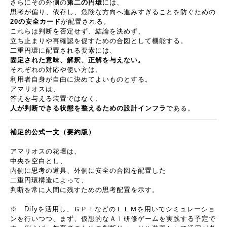
さらにその外側の
第二の円環
には、
思考が偏り、依存し、危険な方向へ進みすぎることを防ぐための
20
の安全カード
が配置される。
これらは判断を否定せず、結論を決めず、
立ち止まりや再確認を促すための合図として機能する。
二重円環に配置される要素には、
固定された意味、解釈、正解を与えない。
それぞれの対応や使い方は、
利用者自身が自由に決めてよいものとする。
アマリオスは、
答えを与える装置ではなく、
人が判断できる状態を整えるための設計インフラ
である。
補足的公式一文（要約版）
アマリオスの花壇は、
中央を空白とし、
内側に思考の道具、外側に安全の合図を配置した
二重円環構造によって、
判断を常に人間に残すための思考配置を示す。
※ Difyを活用し、ＧＰＴなどのＬＬＭを用いてシミュレーショ
ンを行いつつ、まず、仮想的なＡＩ研修ゲームを実践する予定で