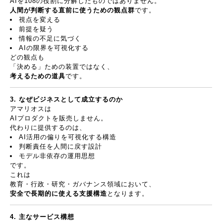
AI
を
108
の役割に分解したものではありません。
人間が判断する直前に使うための観点群
です。
視点を変える
前提を疑う
情報の不足に気づく
AI
の限界を可視化する
どの観点も
「決める」ための装置ではなく、
考えるための道具
です。
3.
なぜビジネスとして成立するのか
アマリオスは
AI
プロダクトを販売しません。
代わりに提供するのは、
AI
活用の偏りを可視化する構造
判断責任を人間に戻す設計
モデル非依存の運用思想
です。
これは
教育・行政・研究・ガバナンス領域において、
安全で長期的に使える支援構造
となります。
4.
主なサービス構想