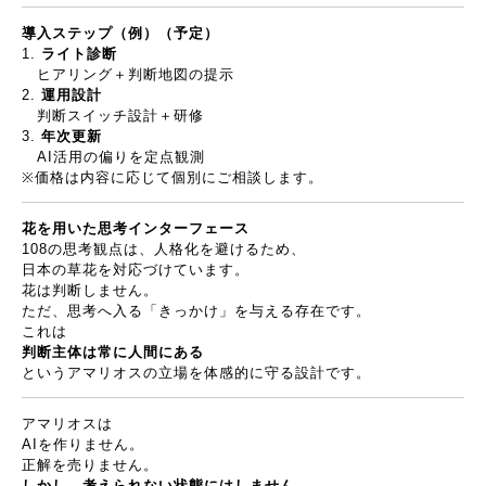
導入ステップ（例）（予定）
ライト診断
ヒアリング＋判断地図の提示
運用設計
判断スイッチ設計＋研修
年次更新
AI
活用の偏りを定点観測
※
価格は内容に応じて個別にご相談します。
花を用いた思考インターフェース
108
の思考観点は、人格化を避けるため、
日本の草花を対応づけています。
花は判断しません。
ただ、思考へ入る「きっかけ」を与える存在です。
これは
判断主体は常に人間にある
というアマリオスの立場を体感的に守る設計です。
アマリオスは
AI
を作りません。
正解を売りません。
しかし、考えられない状態にはしません。