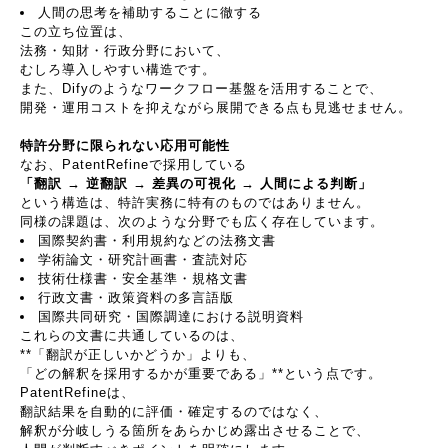
人間の思考を補助することに徹する
この立ち位置は、
法務・知財・行政分野において、
むしろ導入しやすい構造です。
また、
Dify
のようなワークフロー基盤を活用することで、
開発・運用コストを抑えながら展開できる点も見逃せません。
特許分野に限られない応用可能性
なお、
PatentRefine
で採用している
「翻訳
→
逆翻訳
→
差異の可視化
→
人間による判断」
という構造は、特許実務に特有のものではありません。
同様の課題は、次のような分野でも広く存在しています。
国際契約書・利用規約などの法務文書
学術論文・研究計画書・査読対応
技術仕様書・安全基準・規格文書
行政文書・政策資料の多言語版
国際共同研究・国際調達における説明資料
これらの文書に共通しているのは、
**
「翻訳が正しいかどうか」よりも、
「どの解釈を採用するかが重要である」
**
という点です。
PatentRefine
は、
翻訳結果を自動的に評価・確定するのではなく、
解釈が分岐しうる箇所をあらかじめ露出させることで、