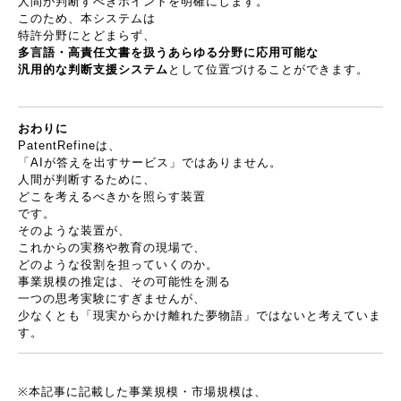
人間が判断すべきポイントを明確にします。
このため、本システムは
特許分野にとどまらず、
多言語・高責任文書を扱うあらゆる分野に応用可能な
汎用的な判断支援システム
として位置づけることができます。
おわりに
PatentRefine
は、
「
AI
が答えを出すサービス」ではありません。
人間が判断するために、
どこを考えるべきかを照らす装置
です。
そのような装置が、
これからの実務や教育の現場で、
どのような役割を担っていくのか。
事業規模の推定は、その可能性を測る
一つの思考実験にすぎませんが、
少なくとも「現実からかけ離れた夢物語」ではないと考えていま
す。
※
本記事に記載した事業規模・市場規模は、