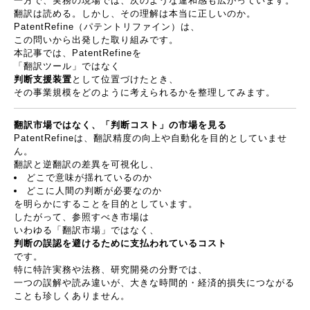
一方で、実務の現場では、次のような違和感も広がっています。
翻訳は読める。しかし、その理解は本当に正しいのか。
PatentRefine
（パテントリファイン）は、
この問いから出発した取り組みです。
本記事では、
PatentRefine
を
「翻訳ツール」ではなく
判断支援装置
として位置づけたとき、
その事業規模をどのように考えられるかを整理してみます。
翻訳市場ではなく、「判断コスト」の市場を見る
PatentRefine
は、翻訳精度の向上や自動化を目的としていませ
ん。
翻訳と逆翻訳の差異を可視化し、
どこで意味が揺れているのか
どこに人間の判断が必要なのか
を明らかにすることを目的としています。
したがって、参照すべき市場は
いわゆる「翻訳市場」ではなく、
判断の誤認を避けるために支払われているコスト
です。
特に特許実務や法務、研究開発の分野では、
一つの誤解や読み違いが、大きな時間的・経済的損失につながる
ことも珍しくありません。