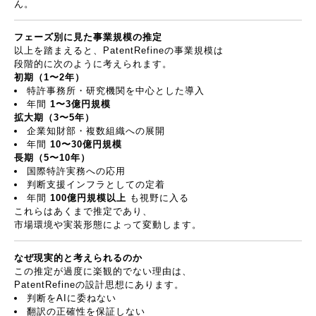
ん。
フェーズ別に見た事業規模の推定
以上を踏まえると、
PatentRefine
の事業規模は
段階的に次のように考えられます。
初期（
1
〜
2
年）
特許事務所・研究機関を中心とした導入
年間
1
〜
3
億円規模
拡大期（
3
〜
5
年）
企業知財部・複数組織への展開
年間
10
〜
30
億円規模
長期（
5
〜
10
年）
国際特許実務への応用
判断支援インフラとしての定着
年間
100
億円規模以上
も視野に入る
これらはあくまで推定であり、
市場環境や実装形態によって変動します。
なぜ現実的と考えられるのか
この推定が過度に楽観的でない理由は、
PatentRefine
の設計思想にあります。
判断を
AI
に委ねない
翻訳の正確性を保証しない