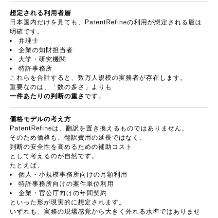
想定される利用者層
日本国内だけを見ても、
PatentRefine
の利用が想定される層は
明確です。
弁理士
企業の知財担当者
大学・研究機関
特許事務所
これらを合計すると、数万人規模の実務者が存在します。
重要なのは、「数の多さ」よりも
一件あたりの判断の重さ
です。
価格モデルの考え方
PatentRefine
は、翻訳を置き換えるものではありません。
そのため価格も、翻訳費用の延長ではなく、
判断の安全性を高めるための補助コスト
として考えるのが自然です。
たとえば、
個人・小規模事務所向けの月額利用
特許事務所向けの案件単位利用
企業・官公庁向けの年間契約
といった形が現実的に想定されます。
いずれも、実務の現場感覚から大きく外れる水準ではありませ