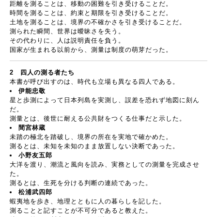
距離を測ることは、移動の困難を引き受けることだ。
時間を測ることは、約束と期限を引き受けることだ。
土地を測ることは、境界の不確かさを引き受けることだ。
測られた瞬間、世界は曖昧さを失う。
その代わりに、人は説明責任を負う。
国家が生まれる以前から、測量は制度の萌芽だった。
2
四人の測る者たち
本書が呼び出すのは、時代も立場も異なる四人である。
伊能忠敬
星と歩測によって日本列島を実測し、誤差を恐れず地図に刻ん
だ。
測量とは、後世に耐える公共財をつくる仕事だと示した。
間宮林蔵
未踏の極北を踏破し、境界の所在を実地で確かめた。
測るとは、未知を未知のまま放置しない決断であった。
小野友五郎
大洋を渡り、潮流と風向を読み、実務としての測量を完成させ
た。
測るとは、生死を分ける判断の連続であった。
松浦武四郎
蝦夷地を歩き、地理とともに人の暮らしを記した。
測ることと記すことが不可分であると教えた。