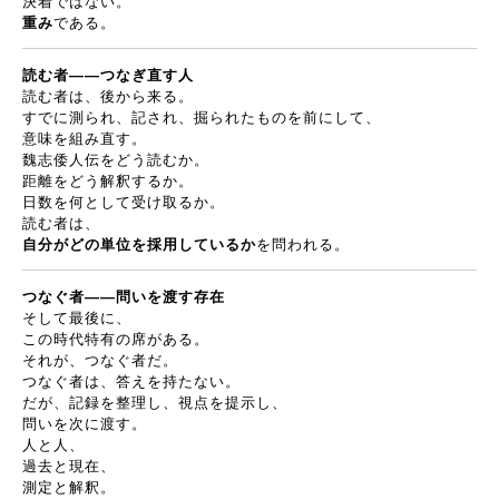
決着ではない。
重み
である。
読む者
――
つなぎ直す人
読む者は、後から来る。
すでに測られ、記され、掘られたものを前にして、
意味を組み直す。
魏志倭人伝をどう読むか。
距離をどう解釈するか。
日数を何として受け取るか。
読む者は、
自分がどの単位を採用しているか
を問われる。
つなぐ者
――
問いを渡す存在
そして最後に、
この時代特有の席がある。
それが、つなぐ者だ。
つなぐ者は、答えを持たない。
だが、記録を整理し、視点を提示し、
問いを次に渡す。
人と人、
過去と現在、
測定と解釈。