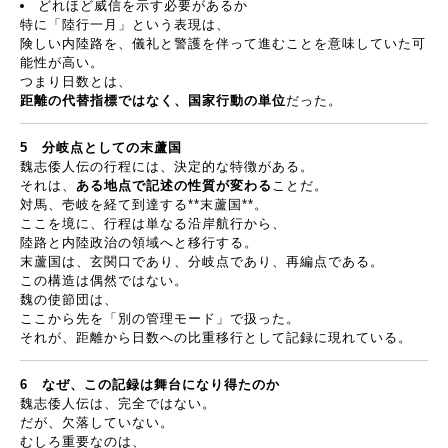
どれほど威信を示す必要があるか
特に「陸行一月」という表現は、
険しい内陸路を、儀礼と警護を伴って進むことを意味していた可
能性が高い。
つまり日数とは、
距離の代替指標ではなく、国家行動の単位
だった。
5
分岐点としての末蘆国
魏志倭人伝の行程には、決定的な特徴がある。
それは、
ある地点で記述の性質が変わる
ことだ。
対馬、壱岐を経て到達する
**
末蘆国
**
。
ここを境に、行程は単なる沿岸航行から、
陸路と内陸政治の領域へと移行する。
末蘆国は、玄関口であり、分岐点であり、再編点である。
この構造は偶然ではない。
魏の使節団は、
ここから先を「別の管理モード」で扱った。
それが、距離から日数への比重移行として記録に現れている。
6
なぜ、この記録は舞台になり得たのか
魏志倭人伝は、完全ではない。
だが、欠落していない。
むしろ重要なのは、