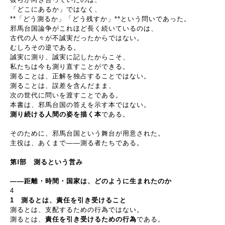
「どこにあるか」ではなく、
**
「どう測るか」「どう残すか」
**
という問いであった。
邪馬台国論争がこれほど長く続いているのは、
古代の人々が不誠実だったからではない。
むしろその逆である。
誠実に測り、誠実に記したからこそ、
私たちは今も測り直すことができる。
測ることは、正解を独占することではない。
測ることは、誤差を含んだまま、
次の世代に問いを渡すことである。
本書は、邪馬台国の答えを示す本ではない。
測り続ける人間の姿を描く本
である。
そのために、邪馬台国という舞台が用意された。
主役は、あくまで
――
測る者たちである。
第
Ⅰ
部 測るという営み
――
距離・時間・国家は、どのように生まれたのか
4
1
測るとは、責任を引き受けること
測るとは、支配するための行為ではない。
測るとは、
責任を引き受けるための行為
である。