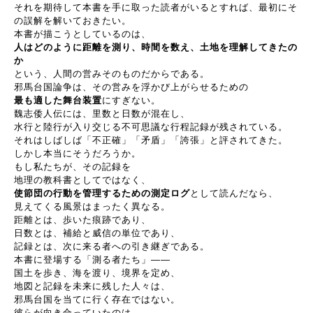
それを期待して本書を手に取った読者がいるとすれば、最初にそ
の誤解を解いておきたい。
本書が描こうとしているのは、
人はどのように距離を測り、時間を数え、土地を理解してきたの
か
という、人間の営みそのものだからである。
邪馬台国論争は、その営みを浮かび上がらせるための
最も適した舞台装置
にすぎない。
魏志倭人伝には、里数と日数が混在し、
水行と陸行が入り交じる不可思議な行程記録が残されている。
それはしばしば「不正確」「矛盾」「誇張」と評されてきた。
しかし本当にそうだろうか。
もし私たちが、その記録を
地理の教科書としてではなく、
使節団の行動を管理するための測定ログ
として読んだなら、
見えてくる風景はまったく異なる。
距離とは、歩いた痕跡であり、
日数とは、補給と威信の単位であり、
記録とは、次に来る者への引き継ぎである。
本書に登場する「測る者たち」
――
国土を歩き、海を渡り、境界を定め、
地図と記録を未来に残した人々は、
邪馬台国を当てに行く存在ではない。
彼らが向き合っていたのは、