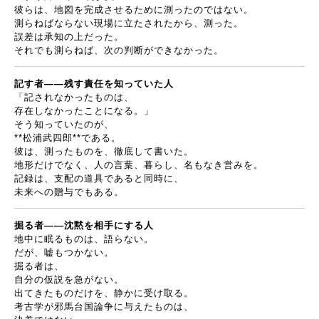
彼らは、地図を完成させるために測ったのではない。
測らねばならない現場に立たされたから、測った。
誤差は承知の上だった。
それでも測らねば、次の判断ができなかった。
記す者
――
残す責任を知っていた人
「記されなかったものは、
存在しなかったことになる。」
そう知っていたのが、
**
松浦武四郎
**
である。
彼は、測ったものを、徹底して書いた。
地形だけでなく、人の言葉、暮らし、名もなき営みを。
記録は、支配の道具であると同時に、
未来への贈与でもある。
掘る者
――
沈黙を相手にする人
地中に眠るものは、語らない。
だが、嘘もつかない。
掘る者は、
自分の仮説を急がない。
出てきたものだけを、静かに受け取る。
考古学が邪馬台国論争に与えたものは、