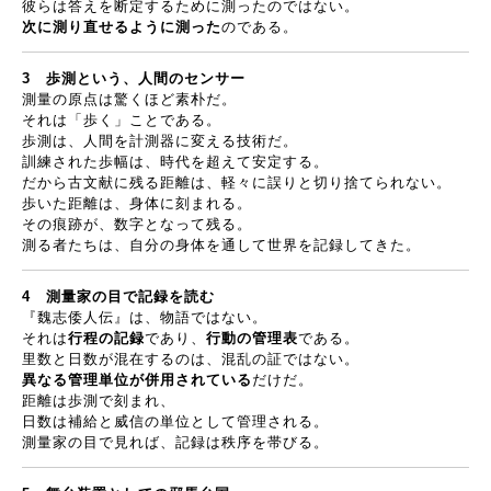
彼らは答えを断定するために測ったのではない。
次に測り直せるように測った
のである。
3
歩測という、人間のセンサー
測量の原点は驚くほど素朴だ。
それは「歩く」ことである。
歩測は、人間を計測器に変える技術だ。
訓練された歩幅は、時代を超えて安定する。
だから古文献に残る距離は、軽々に誤りと切り捨てられない。
歩いた距離は、身体に刻まれる。
その痕跡が、数字となって残る。
測る者たちは、自分の身体を通して世界を記録してきた。
4
測量家の目で記録を読む
『魏志倭人伝』は、物語ではない。
それは
行程の記録
であり、
行動の管理表
である。
里数と日数が混在するのは、混乱の証ではない。
異なる管理単位が併用されている
だけだ。
距離は歩測で刻まれ、
日数は補給と威信の単位として管理される。
測量家の目で見れば、記録は秩序を帯びる。