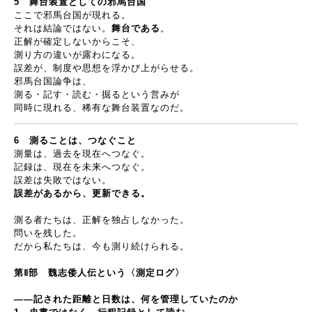
5
舞台装置としての邪馬台国
ここで邪馬台国が現れる。
それは結論ではない。
舞台である
。
正解が確定しないからこそ、
測り方の違いが露わになる。
誤差が、制度や思想を浮かび上がらせる。
邪馬台国論争は、
測る・記す・読む・掘るという営みが
同時に現れる、稀有な舞台装置なのだ。
6
測ることは、つなぐこと
測量は、過去を現在へつなぐ。
記録は、現在を未来へつなぐ。
誤差は失敗ではない。
誤差があるから、更新できる。
測る者たちは、正解を独占しなかった。
問いを残した。
だから私たちは、今も測り続けられる。
第
Ⅱ
部 魏志倭人伝という〈測定ログ〉
――
記された距離と日数は、何を管理していたのか