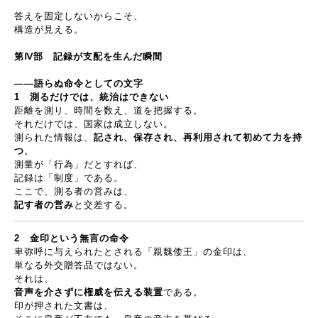
答えを固定しないからこそ、
構造が見える。
第
Ⅳ
部 記録が支配を生んだ瞬間
――
語らぬ命令としての文字
1
測るだけでは、統治はできない
距離を測り、時間を数え、道を把握する。
それだけでは、国家は成立しない。
測られた情報は、
記され、保存され、再利用されて初めて力を持
つ
。
測量が「行為」だとすれば、
記録は「制度」である。
ここで、測る者の営みは、
記す者の営み
と交差する。
2
金印という無言の命令
卑弥呼に与えられたとされる「親魏倭王」の金印は、
単なる外交贈答品ではない。
それは、
音声を介さずに権威を伝える装置
である。
印が押された文書は、