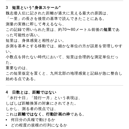
3
短里という
“
身体スケール
”
魏志倭人伝に記された距離が過大に見える最大の原因は、
「一里」の長さを後世の基準で読んできたことにある。
測量の実務に即して考えるなら、
この記録で用いられた里は、約
70
〜
80
メートル前後の
短里
であ
った可能性が高い。
短里は、身体感覚と相性がよい。
歩測を基本とする移動では、細かな単位の方が誤差を管理しやす
い。
小数点を持たない時代において、短里は合理的な測定単位だっ
た。
重要なのは、
この短里仮定を置くと、九州北部の地理感覚と記録が急に整合し
始める点である。
4
日数とは、距離ではない
「水行十日」「陸行一月」という表現は、
しばしば距離換算の対象にされてきた。
しかし、測る者の視点では、
これは
距離ではなく、行動計画の枠
である。
何日分の兵糧で動けるか
どの程度の規模の行列になるか