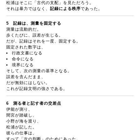
松浦はそこに「古代の支配」を見ただろう。
それは暴力ではなく、
記録による秩序
であった。
5
記録は、測量を固定する
測量は流動的だ。
歩くたびに、誤差が生じる。
だが、記録はそれを一度、固定する。
固定された数字は、
行政文書になる
命令になる
境界になる
そして、次の測量の基準となる。
誤差を含んだまま、
だが無効にはしない。
これが記録文明の強さである。
6
測る者と記す者の交差点
伊能が測り、
間宮が踏破し、
小野が海を渡り、
松浦が記した。
彼らの仕事は、
すべて「次の判断」のためにあった。