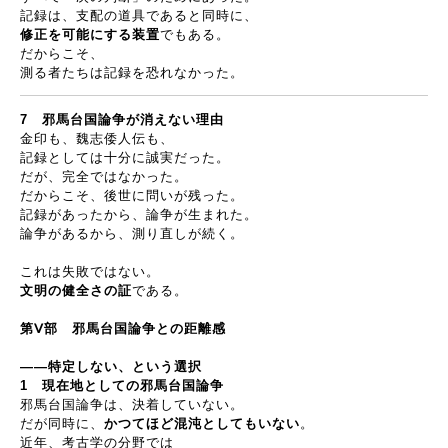
記録は、支配の道具であると同時に、
修正を可能にする装置
でもある。
だからこそ、
測る者たちは記録を恐れなかった。
7
邪馬台国論争が消えない理由
金印も、魏志倭人伝も、
記録としては十分に誠実だった。
だが、完全ではなかった。
だからこそ、後世に問いが残った。
記録があったから、論争が生まれた。
論争があるから、測り直しが続く。
これは失敗ではない。
文明の健全さの証
である。
第
Ⅴ
部 邪馬台国論争との距離感
――
特定しない、という選択
1
現在地としての邪馬台国論争
邪馬台国論争は、決着していない。
だが同時に、
かつてほど混沌としてもいない
。
近年、考古学の分野では