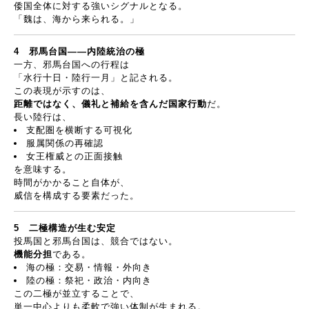
倭国全体に対する強いシグナルとなる。
「魏は、海から来られる。」
4
邪馬台国
――
内陸統治の極
一方、邪馬台国への行程は
「水行十日・陸行一月」と記される。
この表現が示すのは、
距離ではなく、儀礼と補給を含んだ国家行動
だ。
長い陸行は、
支配圏を横断する可視化
服属関係の再確認
女王権威との正面接触
を意味する。
時間がかかること自体が、
威信を構成する要素だった。
5
二極構造が生む安定
投馬国と邪馬台国は、競合ではない。
機能分担
である。
海の極：交易・情報・外向き
陸の極：祭祀・政治・内向き
この二極が並立することで、
単一中心よりも柔軟で強い体制が生まれる。