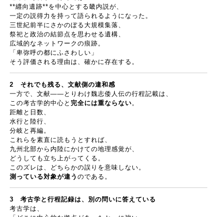
**
纒向遺跡
**
を中心とする畿内説が、
一定の説得力を持って語られるようになった。
三世紀前半にさかのぼる大規模集落、
祭祀と政治の結節点を思わせる遺構、
広域的なネットワークの痕跡。
「卑弥呼の都にふさわしい」
そう評価される理由は、確かに存在する。
2
それでも残る、文献側の違和感
一方で、文献
――
とりわけ魏志倭人伝の行程記載は、
この考古学的中心と
完全には重ならない
。
距離と日数、
水行と陸行、
分岐と再編。
これらを素直に読もうとすれば、
九州北部から内陸にかけての地理感覚が、
どうしても立ち上がってくる。
このズレは、どちらかの誤りを意味しない。
測っている対象が違う
のである。
3
考古学と行程記録は、別の問いに答えている
考古学は、