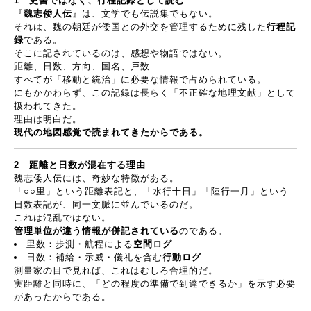
1
史書ではなく、行程記録として読む
『
魏志倭人伝
』は、文学でも伝説集でもない。
それは、魏の朝廷が倭国との外交を管理するために残した
行程記
録
である。
そこに記されているのは、感想や物語ではない。
距離、日数、方向、国名、戸数
――
すべてが「移動と統治」に必要な情報で占められている。
にもかかわらず、この記録は長らく「不正確な地理文献」として
扱われてきた。
理由は明白だ。
現代の地図感覚で読まれてきたからである。
2
距離と日数が混在する理由
魏志倭人伝には、奇妙な特徴がある。
「
○○
里」という距離表記と、「水行十日」「陸行一月」という
日数表記が、同一文脈に並んでいるのだ。
これは混乱ではない。
管理単位が違う情報が併記されている
のである。
里数：歩測・航程による
空間ログ
日数：補給・示威・儀礼を含む
行動ログ
測量家の目で見れば、これはむしろ合理的だ。
実距離と同時に、「どの程度の準備で到達できるか」を示す必要
があったからである。