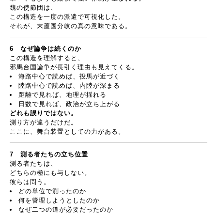
魏の使節団は、
この構造を一度の派遣で可視化した。
それが、末蘆国分岐の真の意味である。
6
なぜ論争は続くのか
この構造を理解すると、
邪馬台国論争が長引く理由も見えてくる。
海路中心で読めば、投馬が近づく
陸路中心で読めば、内陸が深まる
距離で見れば、地理が揺れる
日数で見れば、政治が立ち上がる
どれも誤りではない。
測り方が違うだけだ。
ここに、舞台装置としての力がある。
7
測る者たちの立ち位置
測る者たちは、
どちらの極にも与しない。
彼らは問う。
どの単位で測ったのか
何を管理しようとしたのか
なぜ二つの道が必要だったのか