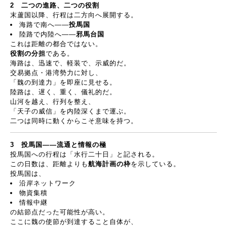
2
二つの進路、二つの役割
末蘆国以降、行程は二方向へ展開する。
海路で南へ
――
投馬国
陸路で内陸へ
――
邪馬台国
これは距離の都合ではない。
役割の分担
である。
海路は、迅速で、軽装で、示威的だ。
交易拠点・港湾勢力に対し、
「魏の到達力」を即座に見せる。
陸路は、遅く、重く、儀礼的だ。
山河を越え、行列を整え、
「天子の威信」を内陸深くまで運ぶ。
二つは同時に動くからこそ意味を持つ。
3
投馬国
――
流通と情報の極
投馬国への行程は「水行二十日」と記される。
この日数は、距離よりも
航海計画の枠
を示している。
投馬国は、
沿岸ネットワーク
物資集積
情報中継
の結節点だった可能性が高い。
ここに魏の使節が到達すること自体が、