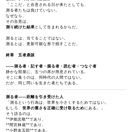
「ここだ」と合意される日が来たとしても、
測る者たちは負けていない。
なぜなら、
その合意は、
測り続けた結果
として生まれるからだ。
測るとは、当てることではない。
測るとは、更新可能な形で残すことだ。
終章 五者鼎談
――
測る者・記す者・掘る者・読む者・つなぐ者
静かな部屋に、五つの席が用意されている。
そこに集うのは、同時代の人間ではない。
だが、同じ問いを生きた者たちである。
測る者
――
距離を引き受けた人
「測るという行為は、世界を小さくするためではない。
むしろ、
世界の重さを正確に受け取るため
にある。」
そう語るのは、
**
伊能忠敬
**
であり、
**
間宮林蔵
**
であり、
**
小野友五郎
**
である。