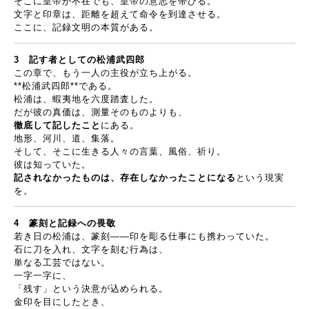
そこに皇帝が不在でも、皇帝の意志を帯びる。
文字と印章は、距離を超えて命令を到達させる。
ここに、記録文明の本質がある。
3
記す者としての松浦武四郎
この章で、もう一人の主役が立ち上がる。
**
松浦武四郎
**
である。
松浦は、蝦夷地を六度踏査した。
だが彼の真価は、測量そのものよりも、
徹底して記したこと
にある。
地形、河川、道、集落。
そして、そこに生きる人々の言葉、風俗、祈り。
彼は知っていた。
記されなかったものは、存在しなかったことになる
という現実
を。
4
篆刻と記録への畏敬
若き日の松浦は、篆刻
――
印を彫る仕事にも携わっていた。
石に刀を入れ、文字を刻む行為は、
単なる工芸ではない。
一字一字に、
「残す」という決意が込められる。
金印を目にしたとき、