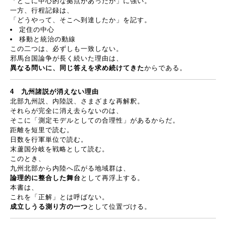
「どこに中心的な拠点があったか」に強い。
一方、行程記録は、
「どうやって、そこへ到達したか」を記す。
定住の中心
移動と統治の動線
この二つは、必ずしも一致しない。
邪馬台国論争が長く続いた理由は、
異なる問いに、同じ答えを求め続けてきた
からである。
4
九州諸説が消えない理由
北部九州説、内陸説、さまざまな再解釈。
それらが完全に消え去らないのは、
そこに「測定モデルとしての合理性」があるからだ。
距離を短里で読む。
日数を行軍単位で読む。
末蘆国分岐を戦略として読む。
このとき、
九州北部から内陸へ広がる地域群は、
論理的に整合した舞台
として再浮上する。
本書は、
これを「正解」とは呼ばない。
成立しうる測り方の一つ
として位置づける。