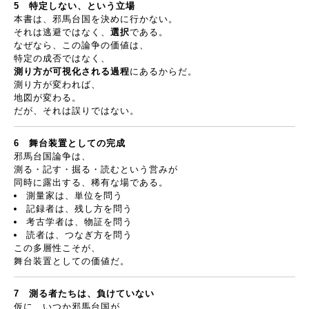
5
特定しない、という立場
本書は、邪馬台国を決めに行かない。
それは逃避ではなく、
選択
である。
なぜなら、この論争の価値は、
特定の成否ではなく、
測り方が可視化される過程
にあるからだ。
測り方が変われば、
地図が変わる。
だが、それは誤りではない。
6
舞台装置としての完成
邪馬台国論争は、
測る・記す・掘る・読むという営みが
同時に露出する、稀有な場である。
測量家は、単位を問う
記録者は、残し方を問う
考古学者は、物証を問う
読者は、つなぎ方を問う
この多層性こそが、
舞台装置としての価値だ。
7
測る者たちは、負けていない
仮に、いつか邪馬台国が