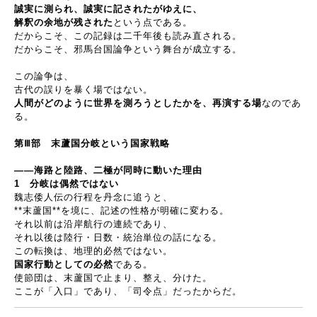
誠実に測られ、誠実に記されたがゆえに、
解釈の余地が残された
という点である。
だからこそ、この記録は二千年後も読み直される。
だからこそ、邪馬台国論争という舞台が成立する。
この論争は、
古代の誤りを暴く場ではない。
人間がどのように世界を測ろうとしたかを、再演する場
なのであ
る。
第
Ⅲ
部 末蘆国分岐という国家戦略
――
海路と陸路、二極が同時に動いた理由
1
分岐は偶然ではない
魏志倭人伝の行程を丹念に追うと、
**
末蘆国
**
を境に、記述の性格が明確に変わる。
それ以前は沿岸航行の連続であり、
それ以後は陸行・日数・統治単位の話になる。
この転換は、地理的必然ではない。
国家行動としての必然
である。
使節団は、末蘆国で止まり、整え、分けた。
ここが「入口」であり、「司令点」だったからだ。