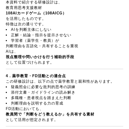
本資料で紹介する研修設計は、
教育用思考支援教材
108AI
カードゲーム（
108AICG
）
を活用したものです。
特徴は次の通りです。
AI
を判断主体にしない
正解・結論・指示を提示させない
学習者（薬学生・教員）が
判断理由を言語化・共有することを重視
AI
は、
視点整理や問いかけを行う補助的手段
として位置づけられます。
4
．薬学教育・
FD
活動との適合点
この研修設計は、以下の点で薬学教育と親和性があります。
疑義照会に必要な批判的思考の訓練
添付文書・ガイドラインの読み解き
多職種・患者視点を踏まえた判断
判断理由を説明する力の育成
FD
活動においても、
教員間で「判断をどう教えるか」を共有する素材
として活用が想定されます。