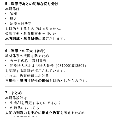
5
．医療行為との明確な切り分け
本研修は、
診断
処方
治療方針決定
を目的とするものではありません。
仮想症例・教育用事例を用いた
思考訓練・教育研修
に限定されます。
6
．運用上の工夫（参考）
教材体系の混同を防ぐため、
カード名称・識別番号
開発法人名および法人番号（
9310001013507
）
を明記する設計が採用されています。
これは、教育研修における
再現性・説明可能性の確保
を目的としたものです。
7
．まとめ
本研修設計は、
生成
AI
を否定するものではなく
AI
時代においても
人間の判断力を中心に据えた教育
を考えるための