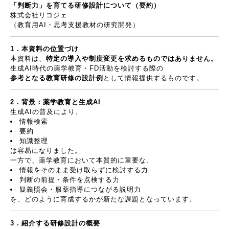
「判断力」を育てる研修設計について（要約）
株式会社リコジェ
（教育用
AI
・思考支援教材の研究開発）
1
．本資料の位置づけ
本資料は、
特定の導入や制度変更を求めるものではありません。
生成
AI
時代の薬学教育・
FD
活動を検討する際の
参考となる教育研修の設計例
として情報提供するものです。
2
．背景：薬学教育と生成
AI
生成
AI
の普及により、
情報検索
要約
知識整理
は容易になりました。
一方で、薬学教育において本質的に重要な、
情報をそのまま受け取らずに検討する力
判断の前提・条件を点検する力
疑義照会・服薬指導につながる説明力
を、どのように育成するかが新たな課題となっています。
3
．紹介する研修設計の概要